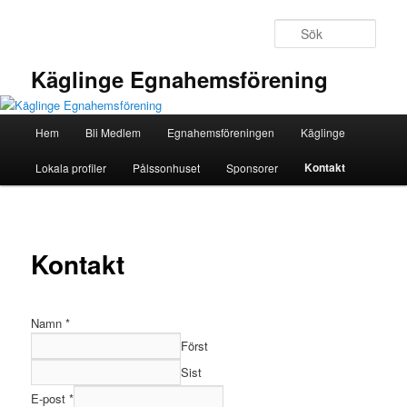
Hoppa
till
Sök
primärt
innehåll
Käglinge Egnahemsförening
Huvudmeny
Hem
Bli Medlem
Egnahemsföreningen
Käglinge
Kontakt
Lokala profiler
Pålssonhuset
Sponsorer
Kontakt
Namn
*
Först
Sist
Namn
E-post
*