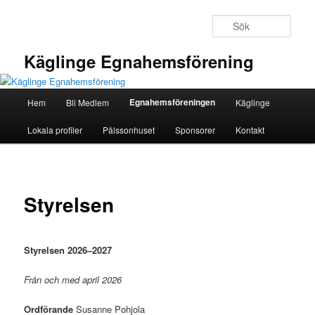
Hoppa
till
Sök
primärt
innehåll
Käglinge Egnahemsförening
Huvudmeny
Egnahemsföreningen
Hem
Bli Medlem
Käglinge
Lokala profiler
Pålssonhuset
Sponsorer
Kontakt
Styrelsen
Styrelsen 2026–2027
Från och med april 2026
Ordförande
Susanne Pohjola